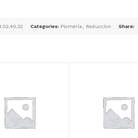
4.02.40.32
Categories:
Plomería
,
Reduccion
Share:
Galvateja 10′ (1.00 x
ada
Perfil tubular C-050,
3.05m), cal.:26,
****
largo:6 m, cal.:20
color:rojo
AÑADIR AL
AÑADIR AL
PRESUPUESTO
PRESUPUESTO
SKU:
GTEJ10
SKU:
C05020