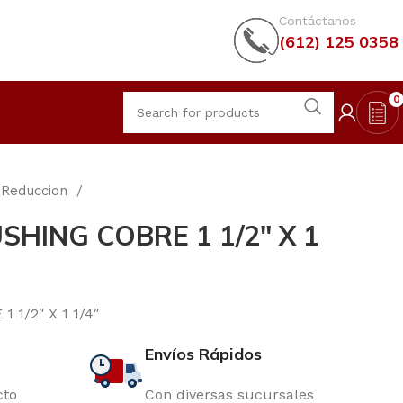
Contáctanos
(612) 125 0358
0
Reduccion
HING COBRE 1 1/2″ X 1
1/2″ X 1 1/4″
Envíos Rápidos
cto
Con diversas sucursales