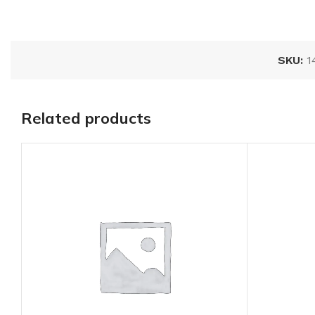
SKU:
1
Related products
Lamina galvaniz
lisa 4 x 8, cal.:28*
AÑADIR AL
PRESUPUESTO
SKU:
LGLC2848