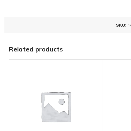
SKU:
1
Related products
Tablero zintro 14
X 6 LC, cal. 20****
AÑADIR AL
PRESUPUESTO
SKU:
ZT149203X6