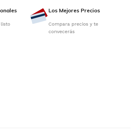
ionales
Los Mejores Precios
listo
Compara precios y te
convecerás