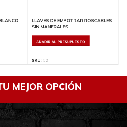
 BLANCO
LLAVES DE EMPOTRAR ROSCABLES
M
SIN MANERALES
T
AÑADIR AL PRESUPUESTO
SKU:
52
S
TU MEJOR OPCIÓN