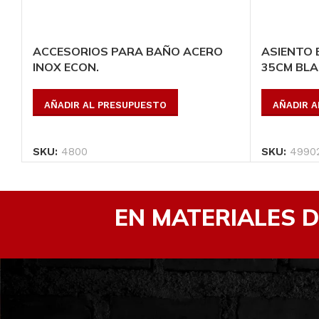
ACCESORIOS PARA BAÑO ACERO
ASIENTO
INOX ECON.
35CM BL
AÑADIR AL PRESUPUESTO
AÑADIR 
SKU:
4800
SKU:
4990
EN MATERIALES 