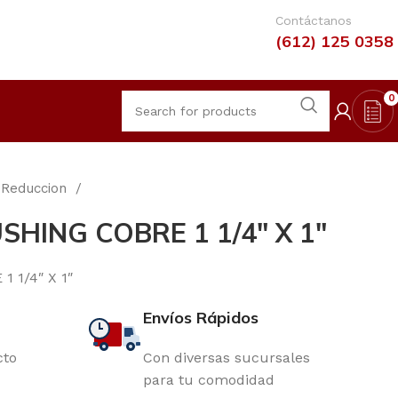
Contáctanos
(612) 125 0358
0
Reduccion
HING COBRE 1 1/4″ X 1″
 1/4″ X 1″
Envíos Rápidos
cto
Con diversas sucursales
para tu comodidad