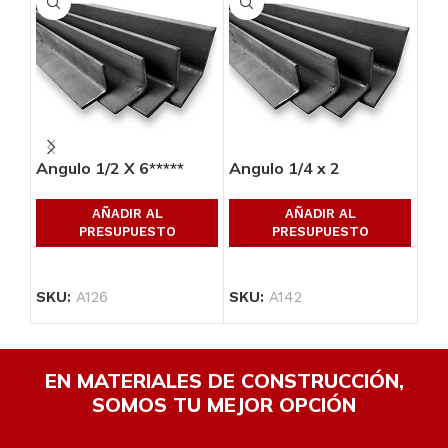
Angulo 1/2 X 6*****
Angulo 1/4 x 2
Ang
AÑADIR AL
AÑADIR AL
PRESUPUESTO
PRESUPUESTO
SKU:
A126
SKU:
A142
SK
EN MATERIALES DE CONSTRUCCIÓN,
SOMOS TU MEJOR OPCIÓN