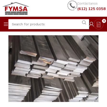
Contáctanos
(612) 125 0358
0