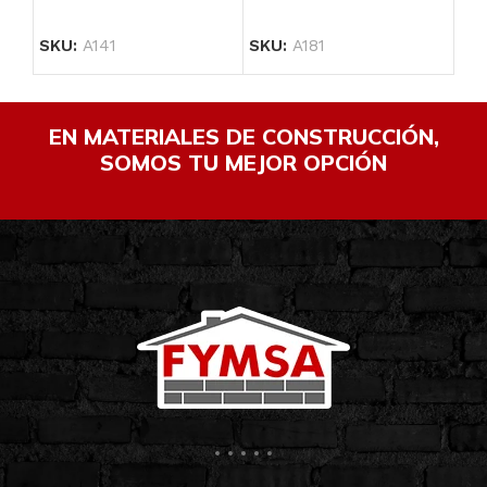
SKU:
A141
SKU:
A181
SK
EN MATERIALES DE CONSTRUCCIÓN,
SOMOS TU MEJOR OPCIÓN