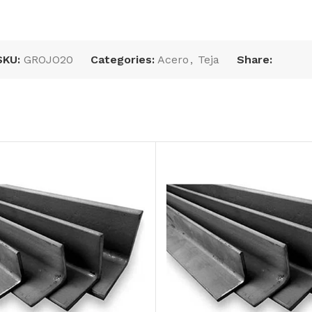
SKU:
GROJO20
Categories:
Acero
,
Teja
Share:
Tubular zintro M-
Tablero zintro 149 3
225, largo: 5.5 m,
X 3 LC, cal. 20*****
cal.:20
AÑADIR AL
AÑADIR AL
PRESUPUESTO
PRESUPUESTO
SKU:
ZT149203X3LC
SKU:
ZM22520