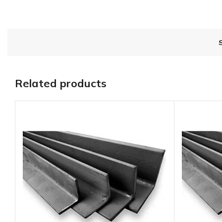
Related products
Placa de acero
molino 3′ X 10′,
esp.:2 1/4″*****
AÑADIR AL
PRESUPUESTO
SKU:
PH2143X10