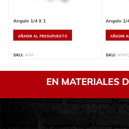
Angulo 1/4 X 1
Angulo 1/4
AÑADIR AL PRESUPUESTO
AÑADIR 
SKU:
A141
SKU:
A1411
EN MATERIALES 