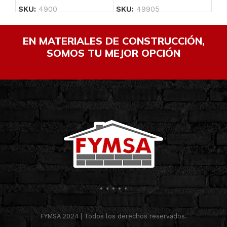
SKU:
4900
SKU:
49905
SK
EN MATERIALES DE CONSTRUCCIÓN,
SOMOS TU MEJOR OPCIÓN
FYMSA 2024 | Todos los derechos reservados.