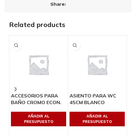
Share:
Related products
ACCESORIOS PARA
ASIENTO PARA WC
JU
BAÑO CROMO ECON.
45CM BLANCO
EM
SO
MA
AÑADIR AL
AÑADIR AL
PRESUPUESTO
PRESUPUESTO