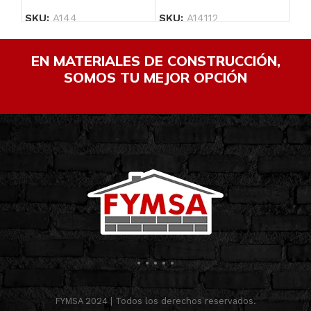
SKU:
A144
SKU:
A14112
SK
EN MATERIALES DE CONSTRUCCIÓN,
SOMOS TU MEJOR OPCIÓN
FYMSA 2024 | Todos los derechos reservados.