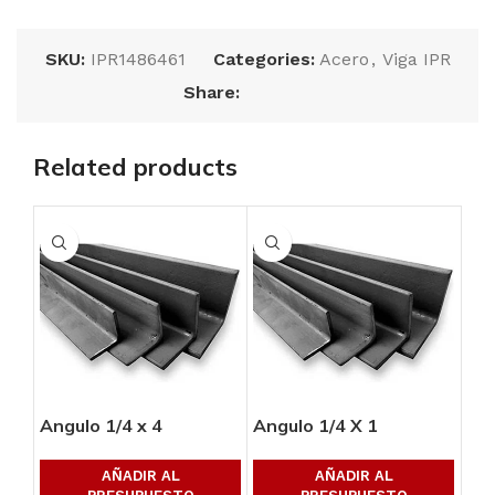
SKU:
IPR1486461
Categories:
Acero
,
Viga IPR
Share:
Related products
Angulo 1/4 x 4
Angulo 1/4 X 1
Ang
AÑADIR AL
AÑADIR AL