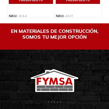
PRESUPUESTO
PRESUPUESTO
SKU:
A144
SKU:
A141
SK
EN MATERIALES DE CONSTRUCCIÓN,
SOMOS TU MEJOR OPCIÓN