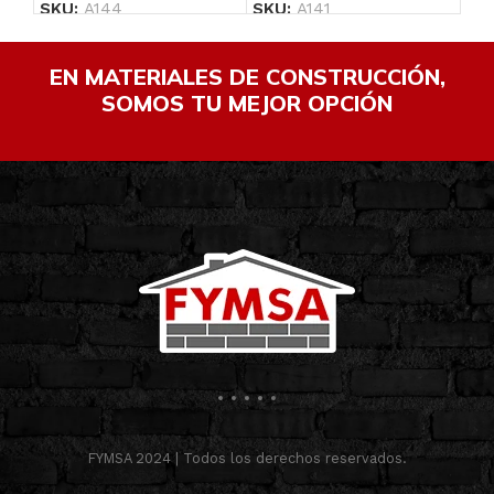
SKU:
A144
SKU:
A141
SK
EN MATERIALES DE CONSTRUCCIÓN,
SOMOS TU MEJOR OPCIÓN
FYMSA 2024 | Todos los derechos reservados.