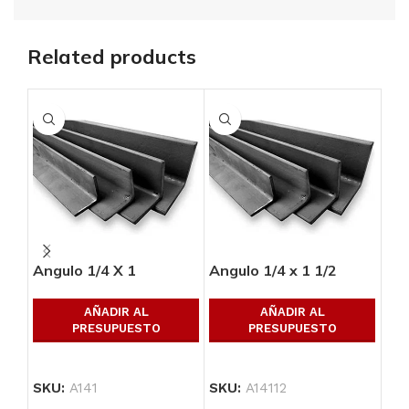
Related products
Angulo 1/4 X 1
Angulo 1/4 x 1 1/2
Ang
AÑADIR AL
AÑADIR AL
PRESUPUESTO
PRESUPUESTO
SKU:
A141
SKU:
A14112
SK