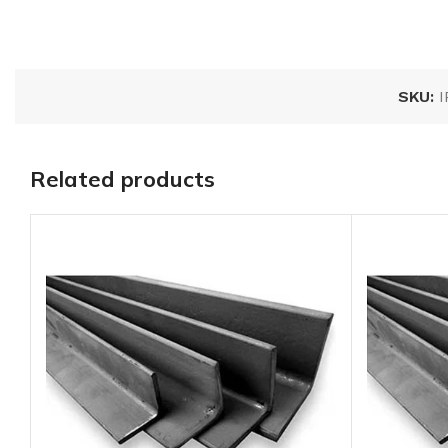
SKU:
I
Related products
Perfil tubular K-3
largo:6 m, cal.:18
AÑADIR AL
PRESUPUESTO
SKU:
K30018