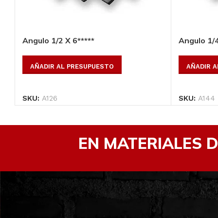
Angulo 1/2 X 6*****
Angulo 1/4
AÑADIR AL PRESUPUESTO
AÑADIR 
SKU:
A126
SKU:
A144
EN MATERIALES 