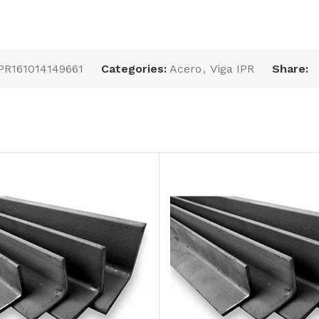
PR161014149661
Categories:
Acero
,
Viga IPR
Share:
00,
PTR 1 1/2″ X 1 1/2″
Teja pintro rojo Cal.
cal. 16*****
26 X 1.220 MT Largo
AÑADIR AL
AÑADIR AL
PRESUPUESTO
PRESUPUESTO
SKU:
PTR112C16
SKU:
GROJO1